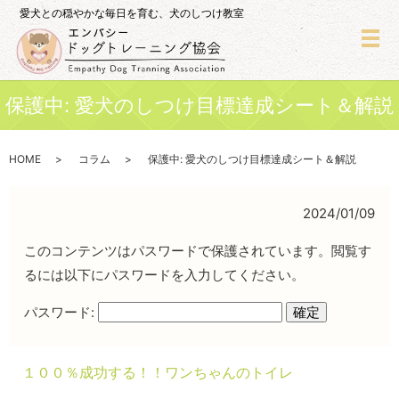
愛犬との穏やかな毎日を育む、犬のしつけ教室
メ
保護中: 愛犬のしつけ目標達成シート＆解説
HOME
コラム
保護中: 愛犬のしつけ目標達成シート＆解説
2024/01/09
このコンテンツはパスワードで保護されています。閲覧す
るには以下にパスワードを入力してください。
パスワード:
１００％成功する！！ワンちゃんのトイレ