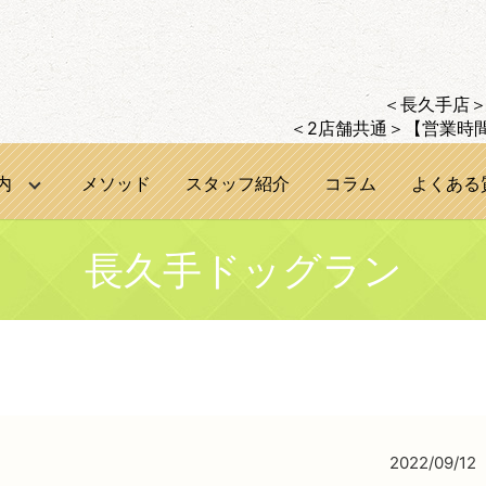
＜長久手店＞TE
＜2店舗共通＞【営業時間】
内
メソッド
スタッフ紹介
コラム
よくある
長久手ドッグラン
2022/09/12